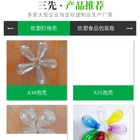
吹塑灯饰
吹塑食品
吹
A38泡壳
A55泡壳